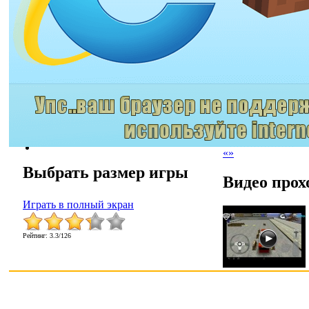
«
»
Выбрать размер игры
Видео прох
Играть в полный экран
Рейтинг
:
3.3
/
126