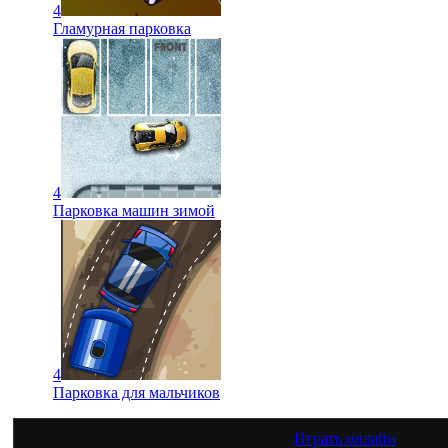
4
Гламурная парковка
4
Парковка машин зимой
4
Парковка для мальчиков
Играть онлайн