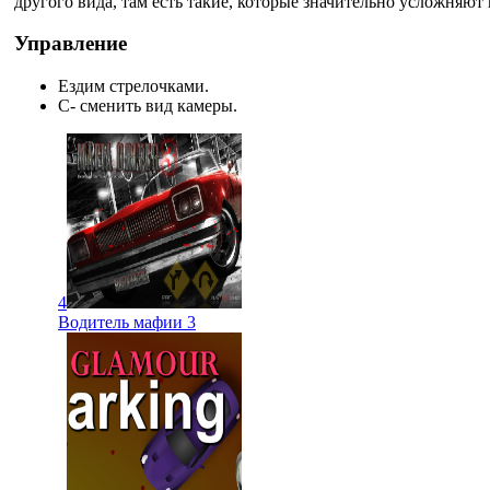
другого вида, там есть такие, которые значительно усложняют 
Управление
Ездим стрелочками.
C- сменить вид камеры.
4
Водитель мафии 3