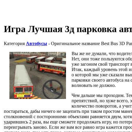
Игра Лучшая 3д парковка авт
Категория
Автобусы
- Оригинальное название
Best Bus 3D Pa
Вы же не думали, что водител
Нет, они тоже пользуются об
уже загоним свой транспорт 
Итак, каждый уровень этой и
о которой мы уже сказали выш
парковки своего автобуса на
волновать не должно.
Чем дальше мы проходим. Те
препятствий, но хуже всего,
количество поворотов, а учи
постараться, дабы ничего не зацепить при таком простом ман
столкновений с посторонними объектами равняется двум, хотя 
ударившись 2 раза, вы еще сможете продолжать игру, но потер
переигрывать заново. Если же вам все равно игра кажется про