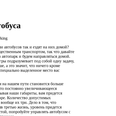
обуса
rking
и автобусов так и ездят на них домой?
щественным транспортом, так что давайте
в автопарк и будем направляться домой.
гры подразумевает под собой одну задачу,
е, а это значит, что ничего кроме
 специально выделенное место вас
м на нашем пути становится больше
 это постоянно увеличивающееся
тывая наши габариты, вам придется
евре. Количество допустимых
вообще их три. Дело в том, что
яв третью жизнь, уровень придется
стой, попробуйте управлять автобусом с