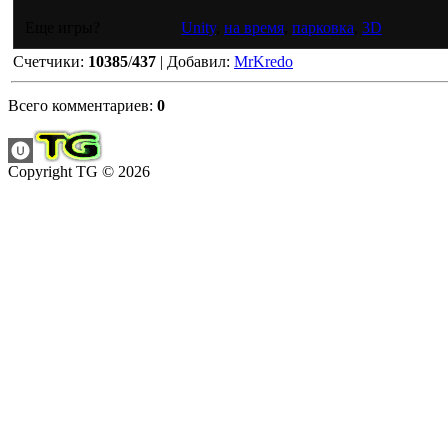
Еще игры?
Unity
,
на время
,
парковка
,
3D
Счетчики
:
10385
/
437
|
Добавил
:
MrKredo
Всего комментариев
:
0
Copyright TG © 2026