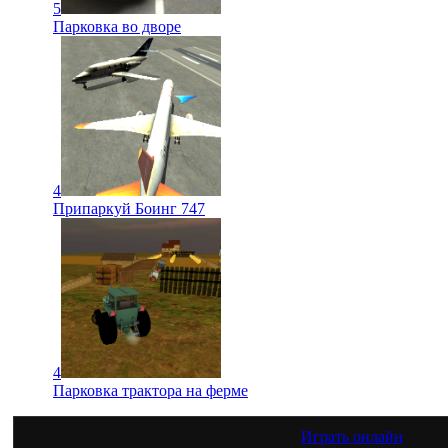
5
Парковка во дворе
4
Припаркуй Боинг 747
4
Парковка трактора на ферме
Играть онлайн