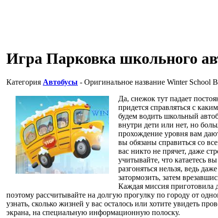
Игра Парковка школьного ав
Категория
Автобусы
- Оригинальное название
Winter School B
Да, снежок тут падает постоя
придется справляться с как
будем водить школьный автобу
внутри дети или нет, но боль
прохождение уровня вам дают
вы обязаны справиться со вс
вас никто не прячет, даже ст
учитывайте, что катаетесь вы 
разгоняться нельзя, ведь даж
затормозить, затем врезавшис
Каждая миссия приготовила д
поэтому рассчитывайте на долгую прогулку по городу от одног
узнать, сколько жизней у вас осталось или хотите увидеть пров
экрана, на специальную информационную полоску.