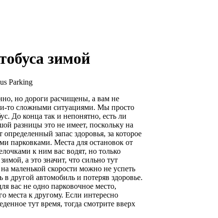
тобуса зимой
us Parking
нно, но дороги расчищены, а вам не
ими-то сложными ситуациями. Мы просто
с. До конца так и непонятно, есть ли
шой разницы это не имеет, поскольку на
 определенный запас здоровья, за которое
еми парковками. Места для остановок от
релочками к ним вас водят, но только
зимой, а это значит, что сильно тут
е на маленькой скорости можно не успеть
ь в другой автомобиль и потеряв здоровье.
ля вас не одно парковочное место,
о места к другому. Если интересно
еденное тут время, тогда смотрите вверх