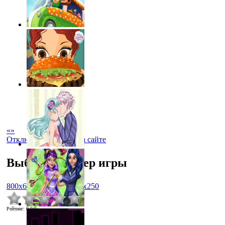
«
»
Отключить рекламу на сайте
Выбрать размер игры
800x600
1024x768
450x250
Рейтинг
:
0.0
/
0