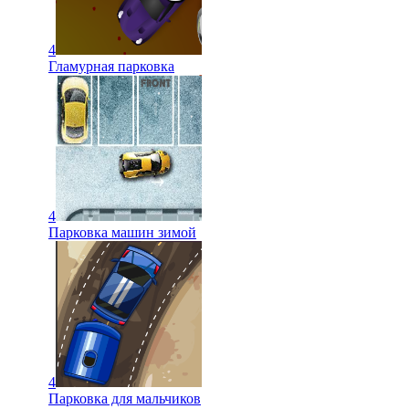
4
Гламурная парковка
4
Парковка машин зимой
4
Парковка для мальчиков