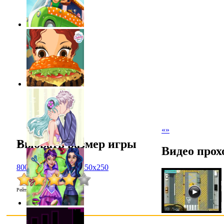
«
»
Выбрать размер игры
Видео прох
800x600
1024x768
450x250
Рейтинг
:
4.1
/
42