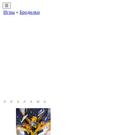
☰
Игры
»
Бродилки
РЕКЛАМА