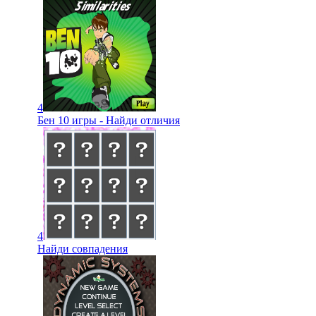
4
Бен 10 игры - Найди отличия
4
Найди совпадения