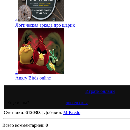
4
Логическая аркада про шарик
4
Angry Birds online
Играть онлайн
Еще игры?
логическая
Счетчики
:
6120
/
83
|
Добавил
:
MrKredo
Всего комментариев
:
0