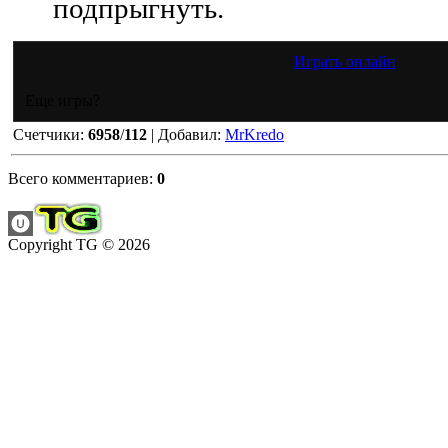
подпрыгнуть.
Играть онлайн
Еще игры?
Счетчики
:
6958
/
112
|
Добавил
:
MrKredo
Всего комментариев
:
0
Copyright TG © 2026