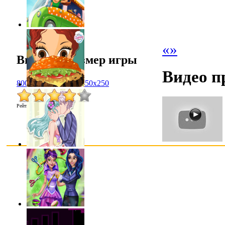
«
»
Выбрать размер игры
Видео п
800x600
1024x768
450x250
Рейтинг
:
4.2
/
21