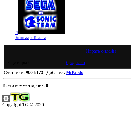
4
Кошмар Теилза
Играть онлайн
Еще игры?
бродилка
Счетчики
:
9901
/
173
|
Добавил
:
MrKredo
Всего комментариев
:
0
Copyright TG © 2026