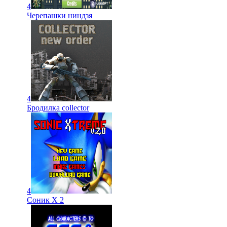
4
Черепашки ниндзя
4
Бродилка collector
4
Соник Х 2