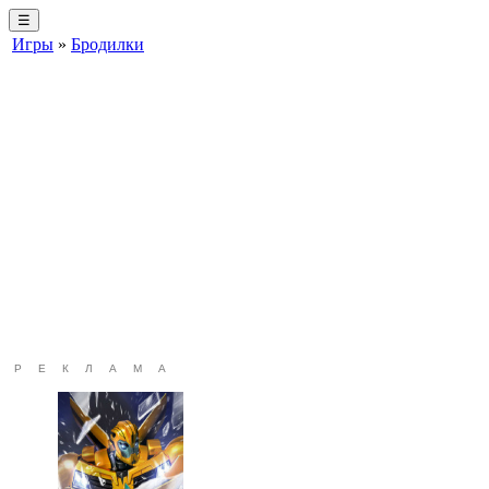
☰
Игры
»
Бродилки
РЕКЛАМА