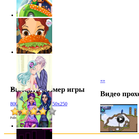
«
»
Выбрать размер игры
Видео прох
800x600
1024x768
450x250
Рейтинг
:
3.8
/
38