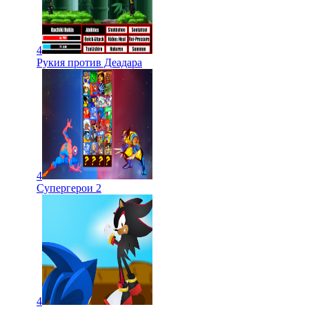
4
Рукия против Деадара
4
Супергерои 2
4