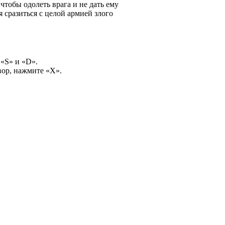
чтобы одолеть врага и не дать ему
 сразиться с целой армией злого
«S» и «D».
вор, нажмите «Х».