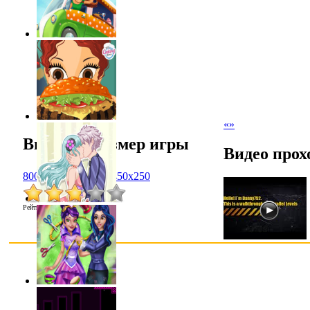
«
»
Выбрать размер игры
Видео прох
800x600
1024x768
450x250
Рейтинг
:
2.8
/
4