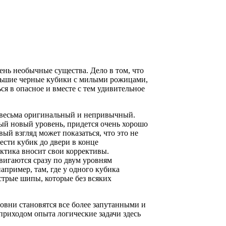
ень необычные существа. Дело в том, что
ольшие черные кубики с милыми рожицами,
ся в опасное и вместе с тем удивительное
т весьма оригинальный и непривычный.
ый новый уровень, придется очень хорошо
ый взгляд может показаться, что это не
вести кубик до двери в конце
ктика вносит свои коррективы.
двигаются сразу по двум уровням
апример, там, где у одного кубика
острые шипы, которые без всяких
ровни становятся все более запутанными и
приходом опыта логические задачи здесь