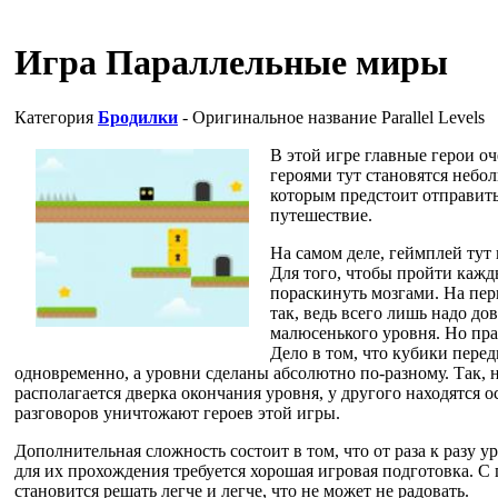
Игра Параллельные миры
Категория
Бродилки
- Оригинальное название
Parallel Levels
В этой игре главные герои оч
героями тут становятся неб
которым предстоит отправить
путешествие.
На самом деле, геймплей ту
Для того, чтобы пройти кажд
пораскинуть мозгами. На перв
так, ведь всего лишь надо до
малюсенького уровня. Но пра
Дело в том, что кубики пере
одновременно, а уровни сделаны абсолютно по-разному. Так, н
располагается дверка окончания уровня, у другого находятся 
разговоров уничтожают героев этой игры.
Дополнительная сложность состоит в том, что от раза к разу у
для их прохождения требуется хорошая игровая подготовка. С 
становится решать легче и легче, что не может не радовать.