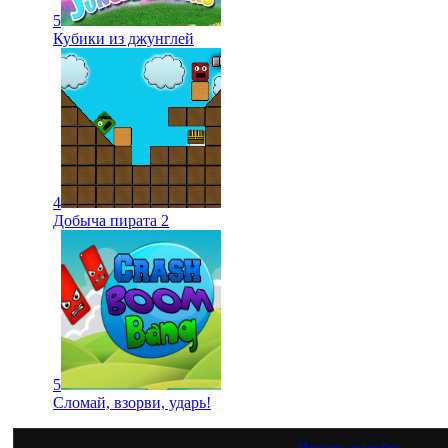
5
Кубики из джунглей
4
Добыча пирата 2
5
Сломай, взорви, ударь!