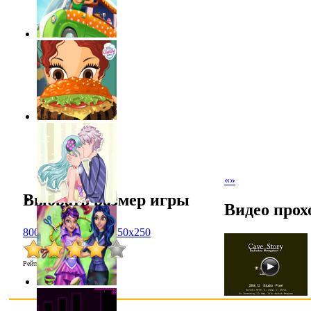
«
»
Выбрать размер игры
Видео прох
800x600
1024x768
450x250
Рейтинг
:
4.0
/
4