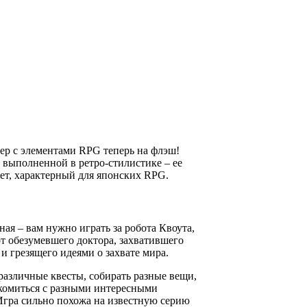
р с элементами RPG теперь на флэш!
 выполненной в ретро-стилистике – ее
т, характерный для японских RPG.
ая – вам нужно играть за робота Квоута,
т обезумевшего доктора, захватившего
 грезящего идеями о захвате мира.
различные квесты, собирать разные вещи,
акомиться с разными интересными
 Игра сильно похожа на известную серию