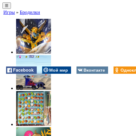
☰
Игры
»
Бродилки
Facebook
Мой мир
Вконтакте
Однокл