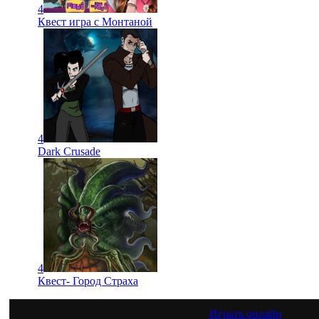
4
Квест игра с Монтаной
4
Dark Crusade
4
Квест- Город Страха
Играть онлайн