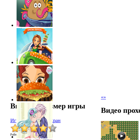
«
»
Выбрать размер игры
Видео прох
Играть в полный экран
Рейтинг
:
4.3
/
24