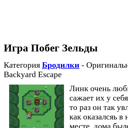
Игра Побег Зельды
Категория
Бродилки
- Оригиналь
Backyard Escape
Линк очень люб
сажает их у себя
то раз он так ув
как оказалсяь в
месте, дома было