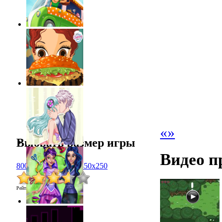
«
»
Выбрать размер игры
Видео п
800x600
1024x768
450x250
Рейтинг
:
3.6
/
5