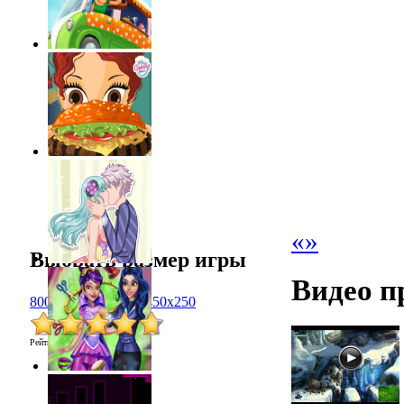
«
»
Выбрать размер игры
Видео п
800x600
1024x768
450x250
Рейтинг
:
4.7
/
6