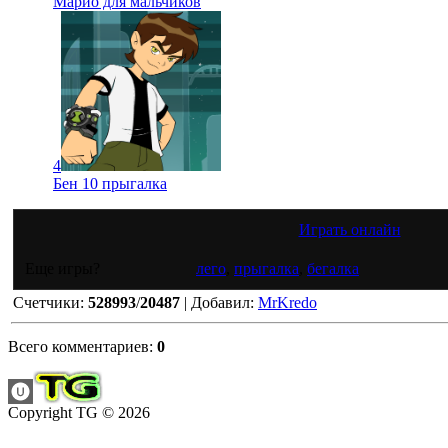
Марио для мальчиков
4
Бен 10 прыгалка
Играть онлайн
Еще игры?
лего
,
прыгалка
,
бегалка
Счетчики
:
528993
/
20487
|
Добавил
:
MrKredo
Всего комментариев
:
0
Copyright TG © 2026