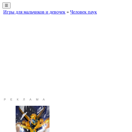
☰
Игры для мальчиков и девочек
»
Человек паук
РЕКЛАМА