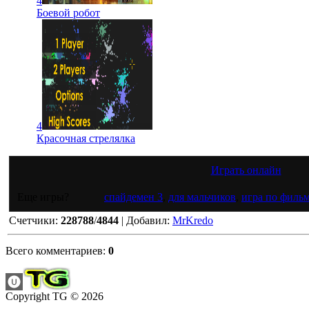
4
Боевой робот
4
Красочная стрелялка
Играть онлайн
Еще игры?
спайдемен 3
,
для мальчиков
,
игра по филь
Счетчики
:
228788
/
4844
|
Добавил
:
MrKredo
Всего комментариев
:
0
Copyright TG © 2026