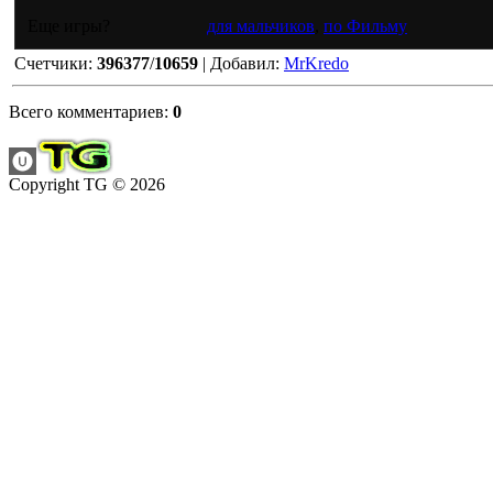
Еще игры?
для мальчиков
,
по Фильму
Счетчики
:
396377
/
10659
|
Добавил
:
MrKredo
Всего комментариев
:
0
Copyright TG © 2026