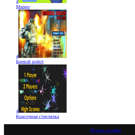
4
Марио
4
Боевой робот
4
Красочная стрелялка
Играть онлайн