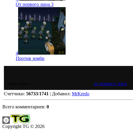
От первого лица 3
4
Против зомби
Еще игры?
от первого лица
Счетчики
:
56733
/
1741
|
Добавил
:
MrKredo
Всего комментариев
:
0
Copyright TG © 2026