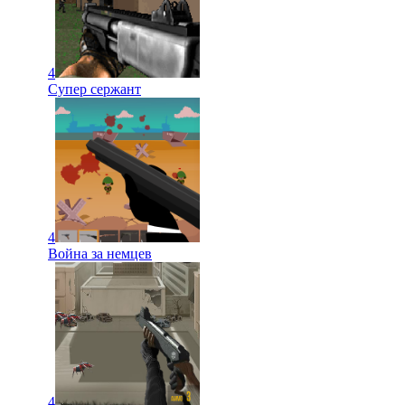
4
Супер сержант
4
Война за немцев
4