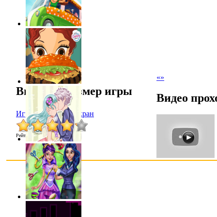
«
»
Выбрать размер игры
Видео прох
Играть в полный экран
Рейтинг
:
4.2
/
64