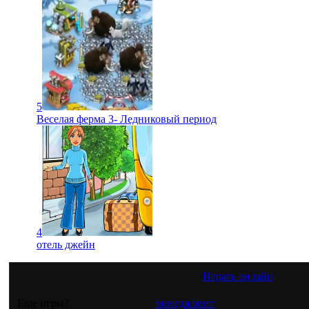
5
Веселая ферма 3- Ледниковый период
4
отель джейн
Играть онлайн
Еще игры?
менеджмент