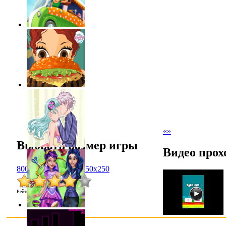
«
»
Выбрать размер игры
Видео прох
800x600
1024x768
450x250
Рейтинг
:
4.0
/
7