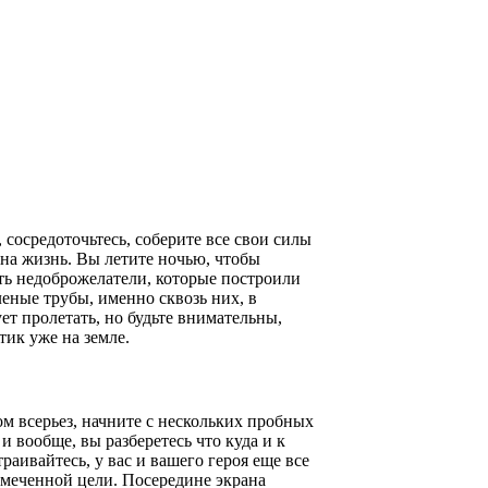
, сосредоточьтесь, соберите все свои силы
одна жизнь. Вы летите ночью, чтобы
сть недоброжелатели, которые построили
леные трубы, именно сквозь них, в
ет пролетать, но будьте внимательны,
тик уже на земле.
ом всерьез, начните с нескольких пробных
и вообще, вы разберетесь что куда и к
траивайтесь, у вас и вашего героя еще все
 намеченной цели. Посередине экрана