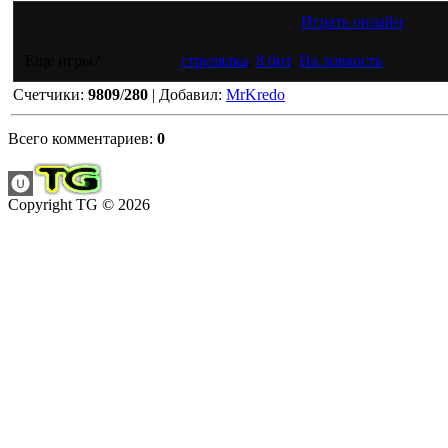
Играть онлайн
Еще игры?
стрелялка
,
8 бит
,
На ловкость
Счетчики
:
9809
/
280
|
Добавил
:
MrKredo
Всего комментариев
:
0
Copyright TG © 2026