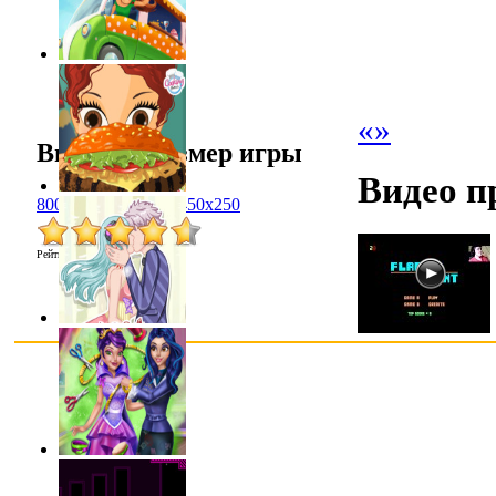
«
»
Выбрать размер игры
Видео п
800x600
1024x768
450x250
Рейтинг
:
4.6
/
8