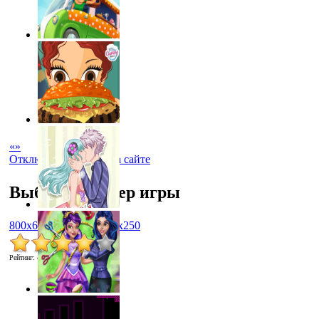
«
»
Отключить рекламу на сайте
Выбрать размер игры
800x600
1024x768
450x250
Рейтинг
:
4.0
/
2