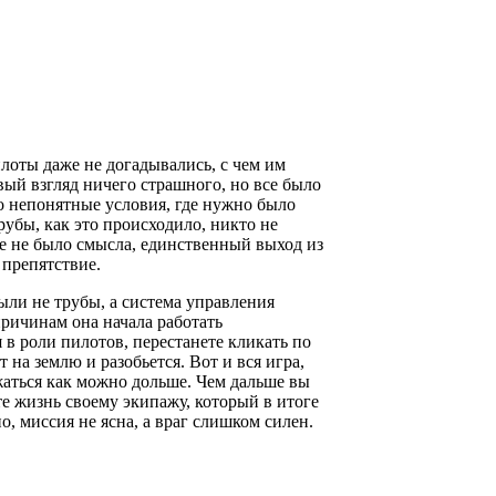
лоты даже не догадывались, с чем им
вый взгляд ничего страшного, но все было
то непонятные условия, где нужно было
рубы, как это происходило, никто не
е не было смысла, единственный выход из
 препятствие.
ли не трубы, а система управления
ричинам она начала работать
я в роли пилотов, перестанете кликать по
 на землю и разобьется. Вот и вся игра,
жаться как можно дольше. Чем дальше вы
те жизнь своему экипажу, который в итоге
о, миссия не ясна, а враг слишком силен.