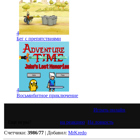
4
Бег с препятствиями
4
Восьмибитное приключение
Играть онлайн
Еще игры?
на реакцию
,
На ловкость
Счетчики
:
3986
/
77
|
Добавил
:
MrKredo