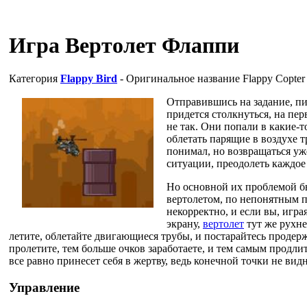
Игра Вертолет Флаппи
Категория
Flappy Bird
- Оригинальное название
Flappy Copter
Отправившись на задание, пи
придется столкнуться, на пер
не так. Они попали в какие-
облетать парящие в воздухе т
понимал, но возвращаться уж
ситуации, преодолеть каждое
Но основной их проблемой бы
вертолетом, по непонятным п
некорректно, и если вы, игра
экрану,
вертолет
тут же рухнет
летите, облетайте двигающиеся трубы, и постарайтесь продер
пролетите, тем больше очков заработаете, и тем самым продли
все равно принесет себя в жертву, ведь конечной точки не видн
Управление