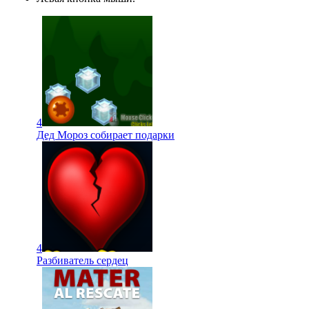
4
Дед Мороз собирает подарки
4
Разбиватель сердец