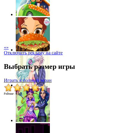
«
»
Отключить рекламу на сайте
Выбрать размер игры
Играть в полный экран
Рейтинг
:
4.5
/
2