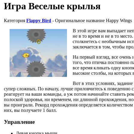
Игра Веселые крылья
Категория
Flappy Bird
- Оригинальное название
Happy Wings
В этой игре вам выпадает не
не в то время и не в то место
столкнетесь с необычным исп
заключается в том, чтобы пр
На первый взгляд, все очень 
того, что птичка постоянно 
все время кликать одну кнопку
высокие столбы, на которых 
Вот в этих условиях, задание 
супер сложных. По началу, лучше приловчитесь к поведению св
реагирует на ваши команды, а уж потом начинайте ставить ре
полоской здоровья, ни временем, ни длинной прохождения, но 
вы проиграли. Рекорд прохождения определяется количеством 
них, вы получаете 1 балл.
Управление
Левая кнопка мыши.