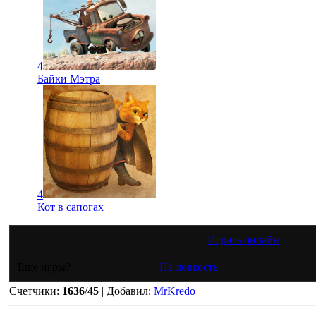
4
Байки Мэтра
4
Кот в сапогах
Играть онлайн
Еще игры?
На ловкость
Счетчики
:
1636
/
45
|
Добавил
:
MrKredo