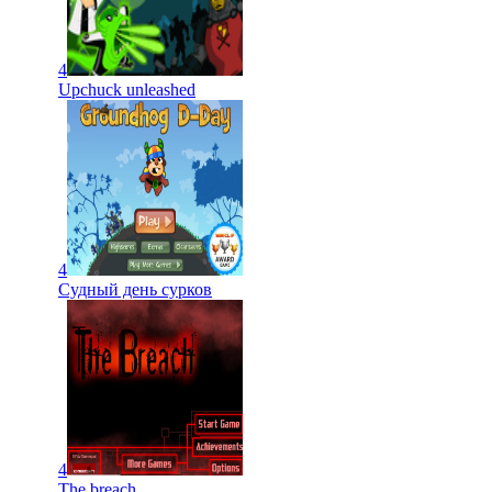
4
Upchuck unleashed
4
Судный день сурков
4
The breach