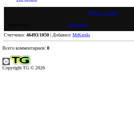
Играть онлайн
Еще игры?
стрелялка
Счетчики
:
46493
/
1050
|
Добавил
:
MrKredo
Всего комментариев
:
0
Copyright TG © 2026