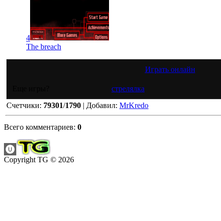
4
The breach
Играть онлайн
Еще игры?
стрелялка
Счетчики
:
79301
/
1790
|
Добавил
:
MrKredo
Всего комментариев
:
0
Copyright TG © 2026