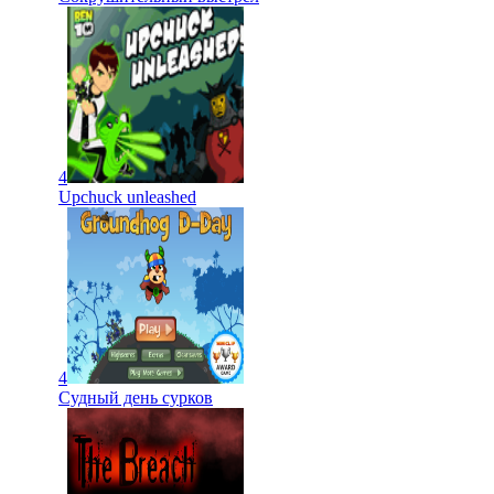
4
Upchuck unleashed
4
Судный день сурков