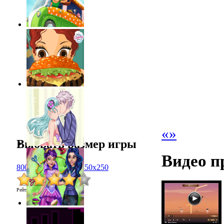
«
»
Выбрать размер игры
Видео п
800x600
1024x768
450x250
Рейтинг
:
4.3
/
18