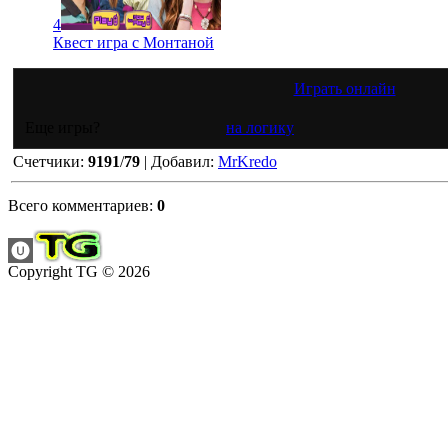
4
Квест игра с Монтаной
Играть онлайн
Еще игры?
на логику
Счетчики
:
9191
/
79
|
Добавил
:
MrKredo
Всего комментариев
:
0
Copyright TG © 2026