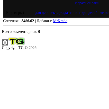
Играть онлайн
Еще игры?
для девочек
,
аркада
,
гонки
,
для детей
,
живо
Счетчики
:
5486
/
62
|
Добавил
:
MrKredo
Всего комментариев
:
0
Copyright TG © 2026