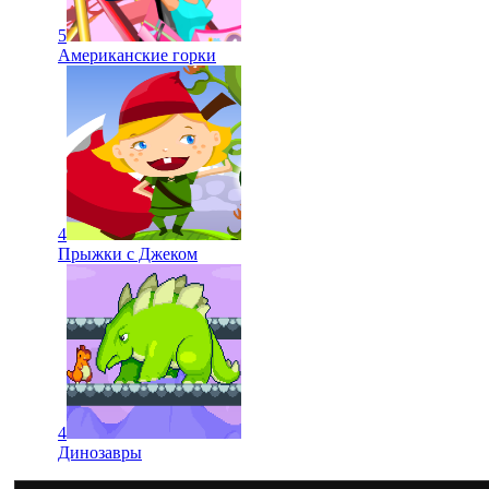
5
Американские горки
4
Прыжки с Джеком
4
Динозавры