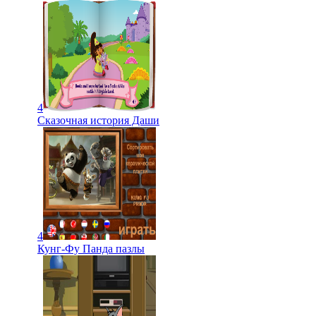
4
Сказочная история Даши
4
Кунг-Фу Панда пазлы