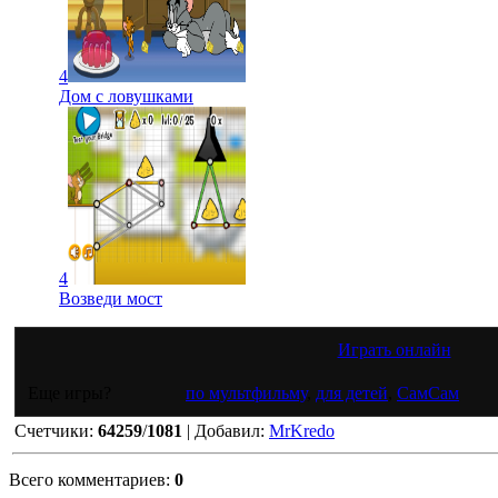
4
Дом с ловушками
4
Возведи мост
Играть онлайн
Еще игры?
по мультфильму
,
для детей
,
СамСам
Счетчики
:
64259
/
1081
|
Добавил
:
MrKredo
Всего комментариев
:
0