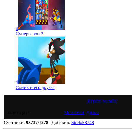
4
Супергерои 2
4
Соник и его друзья
Играть онлайн
Еще игры?
Мстители
,
Драки
Счетчики
:
93737
/
1278
|
Добавил
:
Strelok8748