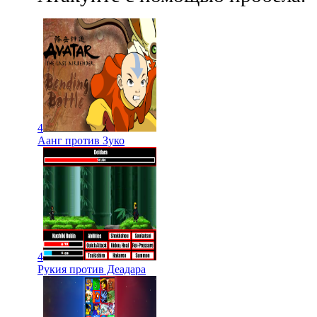
4
Аанг против Зуко
4
Рукия против Деадара