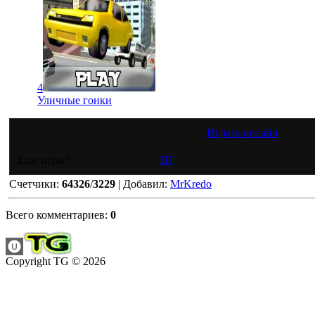
4
Уличные гонки
Играть онлайн
Еще игры?
3D
Счетчики
:
64326
/
3229
|
Добавил
:
MrKredo
Всего комментариев
:
0
Copyright TG © 2026