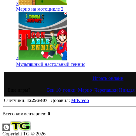
3
Марио на мотоцикле 2
4
Мультяшный настольный теннис
Играть онлайн
Еще игры?
Бен 10
,
гонки
,
Марио
,
Черепашки Ниндзя
Счетчики
:
12256
/
407
|
Добавил
:
MrKredo
Всего комментариев
:
0
Copyright TG © 2026