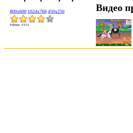
Видео п
800x600
1024x768
450x250
Рейтинг
:
4.0
/
11