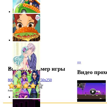
«
»
Выбрать размер игры
Видео прох
800x600
1024x768
450x250
Рейтинг
:
4.3
/
7