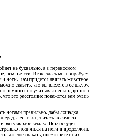
P
ойдет не буквально, а в переносном
ше, чем ничего. Итак, здесь мы попробуем
й 4 ноги. Вам придется двигать животное
можно сказать, что вы влезете в ее шкуру.
но немного, но учитывая нестандартность
, что это расстояние покажется вам очень
ать ногами правильно, дабы лошадка
вперед, а если зацепитесь ногами за
те рыть мордой землю. Встать будет
ыстренько подняться на ноги и продолжить
сколько еще скакать, посмотрите вниз