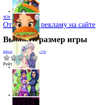
«
»
Отключить рекламу на сайте
Выбрать размер игры
800x600
1024x768
450x250
Рейтинг
:
0.0
/
0