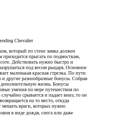
ending Chevalier
ком, который по стене замка должен
ам приходится прыгать по подмосткам,
соте. Действовать нужно быстро и
разрушаться под весом рыцаря. Основное
ает маленькая красная стрелка. По пути
и и другие разнообразные бонусы. Собрав
у дополнительную жизнь. Бонусы
овые умения по мере путешествия по
 случайно срывается и падает вниз, то он
возвращается на то место, откуда
ут мешать враги, которых нужно
овия в виде дождя, снега или даже