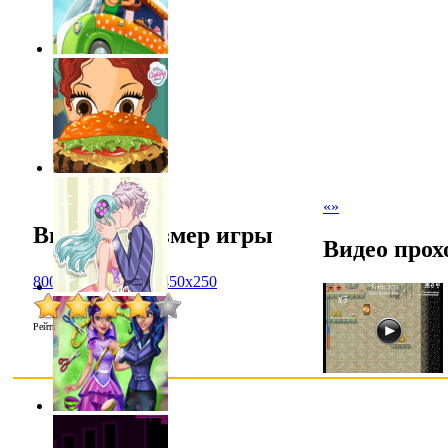
«
»
Выбрать размер игры
Видео прох
800x600
1024x768
450x250
Рейтинг
:
4.1
/
14