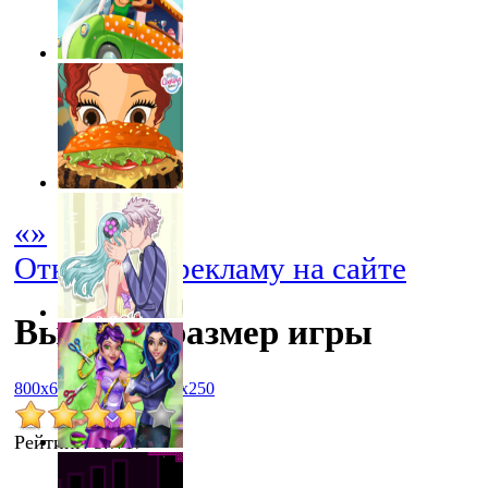
«
»
Отключить рекламу на сайте
Выбрать размер игры
800x600
1024x768
450x250
Рейтинг
:
3.7
/
17