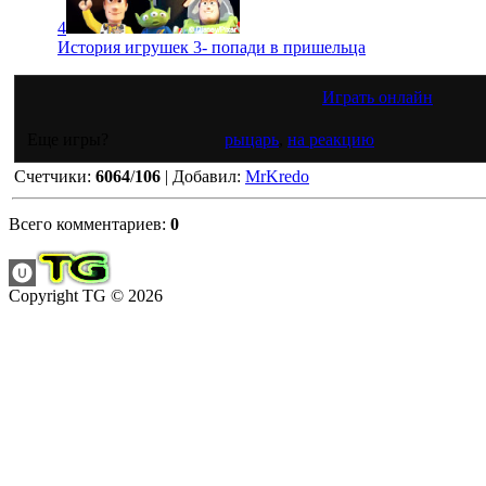
4
История игрушек 3- попади в пришельца
Играть онлайн
Еще игры?
рыцарь
,
на реакцию
Счетчики
:
6064
/
106
|
Добавил
:
MrKredo
Всего комментариев
:
0
Copyright TG © 2026