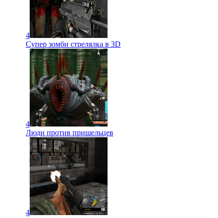
4
Супер зомби стрелялка в 3D
4
Люди против пришельцев
4