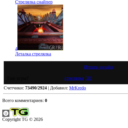
Стрелялка снайпер
4
Леталка стрелялка
Играть онлайн
Еще игры?
стрелялка
,
3D
Счетчики
:
73490
/
2924
|
Добавил
:
MrKredo
Всего комментариев
:
0
Copyright TG © 2026