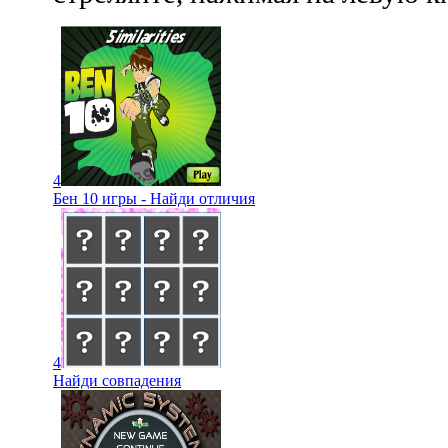
4
Бен 10 игры - Найди отличия
4
Найди совпадения