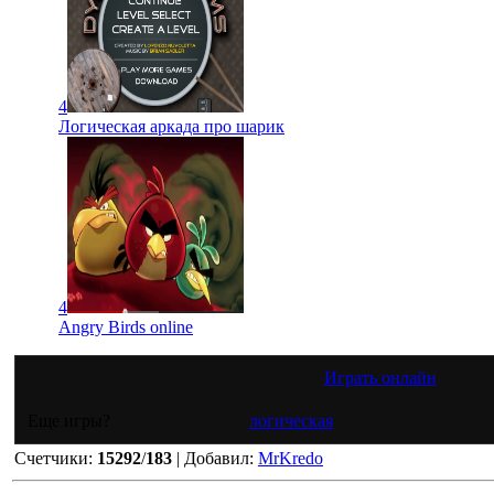
4
Логическая аркада про шарик
4
Angry Birds online
Играть онлайн
Еще игры?
логическая
Счетчики
:
15292
/
183
|
Добавил
:
MrKredo