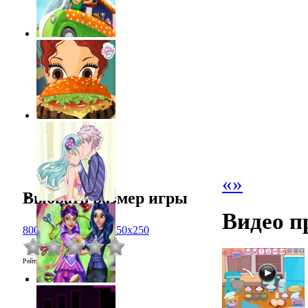
«
»
Выбрать размер игры
Видео п
800x600
1024x768
450x250
Рейтинг
:
0.0
/
0