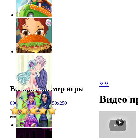
«
»
Выбрать размер игры
Видео п
800x600
1024x768
450x250
Рейтинг
:
5.0
/
1