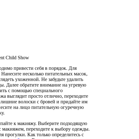
ent Child Show
одимо привести себя в порядок. Для
. Нанесите несколько питательных масок,
лядеть ухоженной. Не забудьте удалить
ы. Далее обратите внимание на угревую
ить с помощью специального
ожа выглядит просто отлично, переходите
 лишние волоски с бровей и придайте им
несите на лицо питательную огуречную
жу.
упайте к макияжу. Выберите подходящую
с макияжем, переходите к выбору одежды.
я прогулки. Как только определитесь с