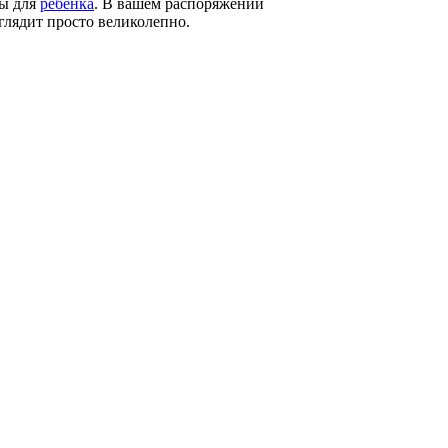
ды для
ребенка
. В вашем распоряжении
глядит просто великолепно.