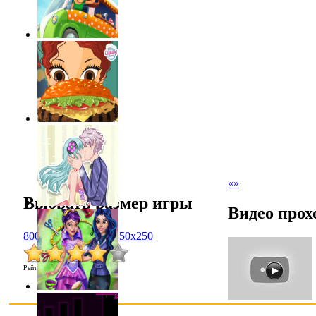
«
»
Выбрать размер игры
Видео прох
800x600
1024x768
450x250
Рейтинг
:
4.0
/
1