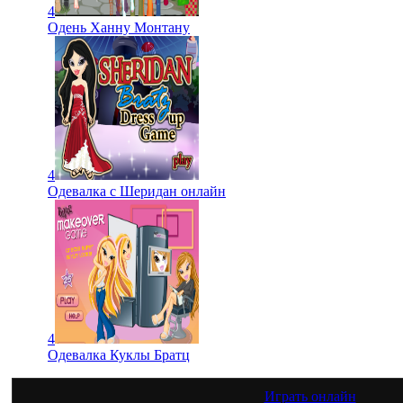
4
Одень Ханну Монтану
4
Одевалка с Шеридан онлайн
4
Одевалка Куклы Братц
Играть онлайн