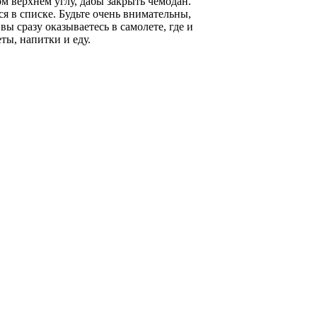
м верхнем углу, дабы закрыть чемодан.
ся в списке. Будьте очень внимательны,
ы сразу оказываетесь в самолете, где и
ты, напитки и еду.