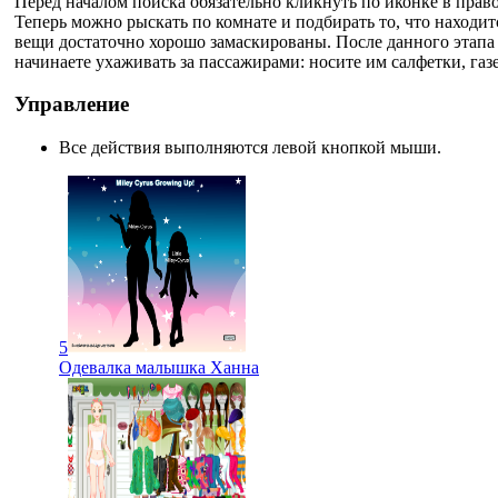
Перед началом поиска обязательно кликнуть по иконке в право
Теперь можно рыскать по комнате и подбирать то, что находит
вещи достаточно хорошо замаскированы. После данного этапа в
начинаете ухаживать за пассажирами: носите им салфетки, газе
Управление
Все действия выполняются левой кнопкой мыши.
5
Одевалка малышка Ханна