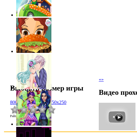
«
»
Выбрать размер игры
Видео прох
800x600
1024x768
450x250
Рейтинг
:
0.0
/
0