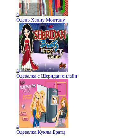
4
Одень Ханну Монтану
4
Одевалка с Шеридан онлайн
4
Одевалка Куклы Братц