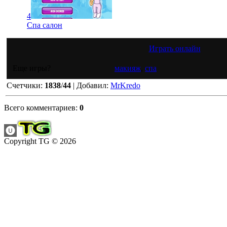
4
Спа салон
Играть онлайн
Еще игры?
макияж
,
спа
Счетчики
:
1838
/
44
|
Добавил
:
MrKredo
Всего комментариев
:
0
Copyright TG © 2026