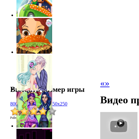
«
»
Выбрать размер игры
Видео п
800x600
1024x768
450x250
Рейтинг
:
3.8
/
4