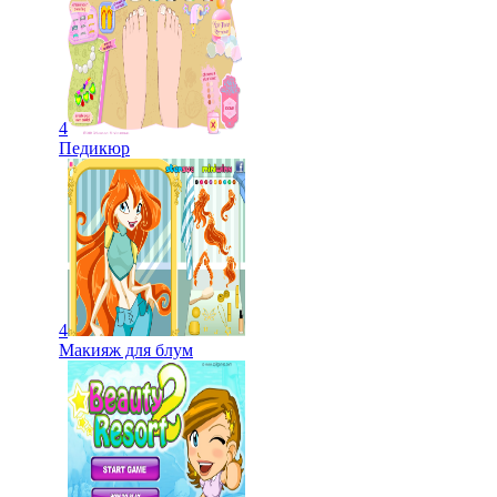
4
Педикюр
4
Макияж для блум