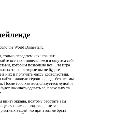
нейленде
und the World Disneyland
з, только перед тем как начинать
авайте все-таки повеселимся и ощутим себя
тьми, которым позволено все. Эта игра
льных этапа, которые вы не будете
е в них и получите массу удовольствия.
я найти главную героиню, ведь без нее мы
я. После того как воспользуетесь лупой и
удет начинать одевать ее, поскольку та
х.
я внизу экрана, поэтому работать вам
оцессу поисков подарков, где за
риятных вещей, но при этом не брать