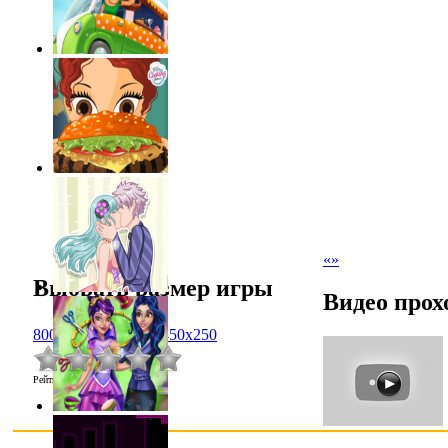
«
»
Выбрать размер игры
Видео прох
800x600
1024x768
450x250
Рейтинг
:
0.0
/
0