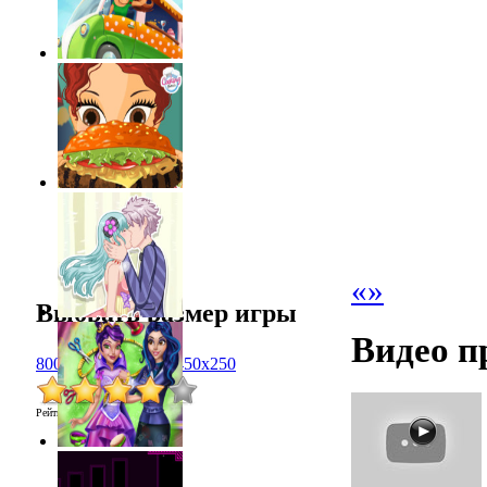
«
»
Выбрать размер игры
Видео п
800x600
1024x768
450x250
Рейтинг
:
4.0
/
1