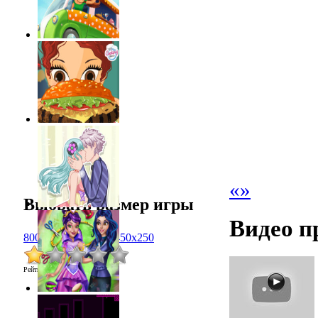
«
»
Выбрать размер игры
Видео п
800x600
1024x768
450x250
Рейтинг
:
1.0
/
1