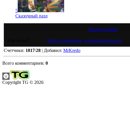
5
Сказочный пазл
Играть онлайн
Еще игры?
Поиск предметов
,
на внимательность
Счетчики
:
1817
/
28
|
Добавил
:
MrKredo
Всего комментариев
:
0
Copyright TG © 2026