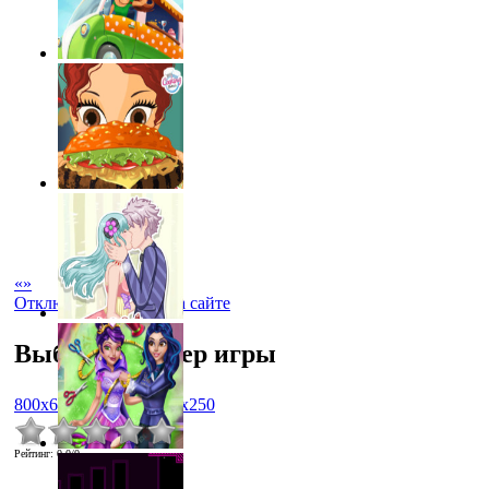
«
»
Отключить рекламу на сайте
Выбрать размер игры
800x600
1024x768
450x250
Рейтинг
:
0.0
/
0