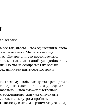
ы
let Rehearsal
ь все так, чтобы Эльза осуществила свою
тала балериной. Мешать вам будет,
лаф. Делают они это несознательно,
ились, а накопив знаний, уже добивались
ни. Но мы не собираемся их больше
всех начинаем шить себе костюм и
ате, поэтому чтобы вас проконтролировать,
е подойти к двери или к окну, а сделать
овательно, Эльза сможет быстренько
ак восклицания, сразу же отпускайте
а как только угроза пройдет,
ь полоску в левом верхнем углу экрана,