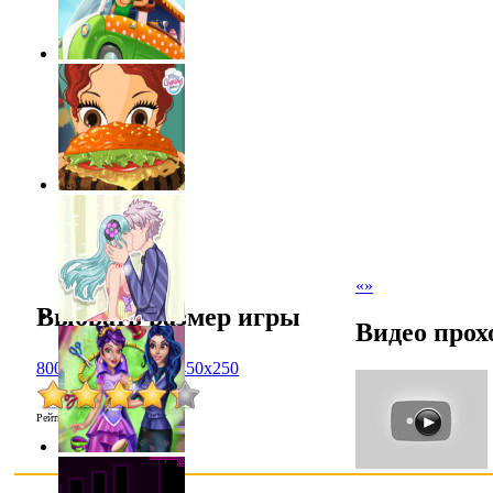
«
»
Выбрать размер игры
Видео прох
800x600
1024x768
450x250
Рейтинг
:
4.3
/
6