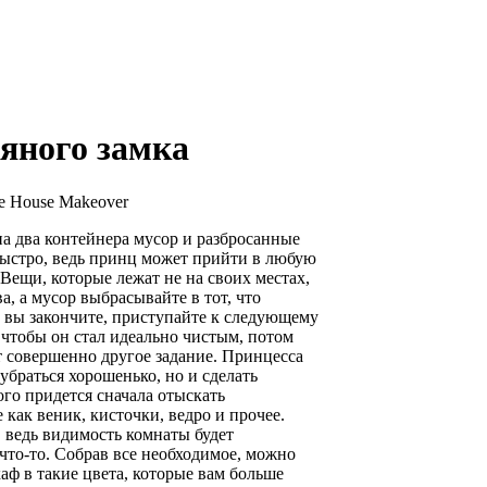
яного замка
le House Makeover
на два контейнера мусор и разбросанные
быстро, ведь принц может прийти в любую
Вещи, которые лежат не на своих местах,
а, а мусор выбрасывайте в тот, что
им вы закончите, приступайте к следующему
 чтобы он стал идеально чистым, потом
т совершенно другое задание. Принцесса
убраться хорошенько, но и сделать
ого придется сначала отыскать
как веник, кисточки, ведро и прочее.
о, ведь видимость комнаты будет
 что-то. Собрав все необходимое, можно
аф в такие цвета, которые вам больше