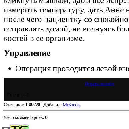
измерить температуру, дать Анне 
после чего пациентку со спокойн
отправлять домой, не волнуясь бо
костей в ее организме.
Управление
Операция проводится левой к
Играть онлайн
Еще игры?
Счетчики
:
1388
/
28
|
Добавил
:
MrKredo
Всего комментариев
:
0