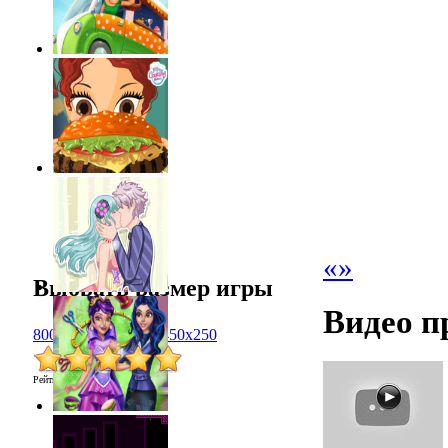
«
»
Выбрать размер игры
Видео п
800x600
1024x768
450x250
Рейтинг
:
5.0
/
1