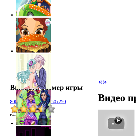
«
»
Выбрать размер игры
Видео п
800x600
1024x768
450x250
Рейтинг
:
3.5
/
2