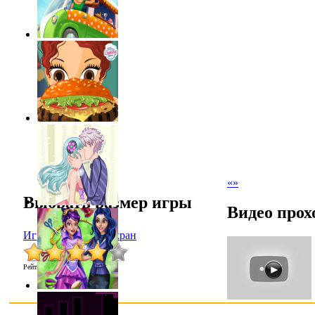
«
»
Выбрать размер игры
Видео прох
Играть в полный экран
Рейтинг
:
3.9
/
29