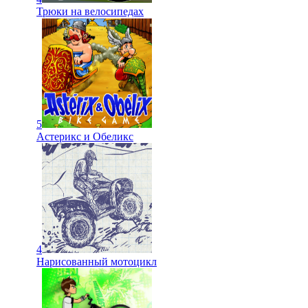
Трюки на велосипедах
5
Астерикс и Обеликс
4
Нарисованный мотоцикл