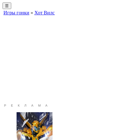
☰
Игры гонки
»
Хот Вилс
РЕКЛАМА