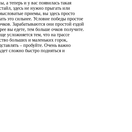
, а теперь и у вас появилась такая
стайл, здесь не нужно прыгать или
мысловатые приемы, вы здесь просто
ать это сильнее. Условие победы простое
очков. Зарабатываются они простой ездой
трее вы едете, тем больше очков получите.
еще усложняется тем, что на трассе
ство больших и маленьких горок,
едставлять – пробуйте. Очень важно
удет сложно быстро подняться и